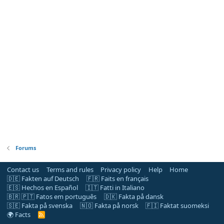
Forums
Contact us
Terms and rules
Privacy policy
Help
Home
🇩🇪 Fakten auf Deutsch
🇫🇷 Faits en français
🇪🇸 Hechos en Español
🇮🇹 Fatti in Italiano
🇧🇷 🇵🇹 Fatos em português
🇩🇰 Fakta på dansk
🇸🇪 Fakta på svenska
🇳🇴 Fakta på norsk
🇫🇮 Faktat suomeksi
🌍 Facts
R
S