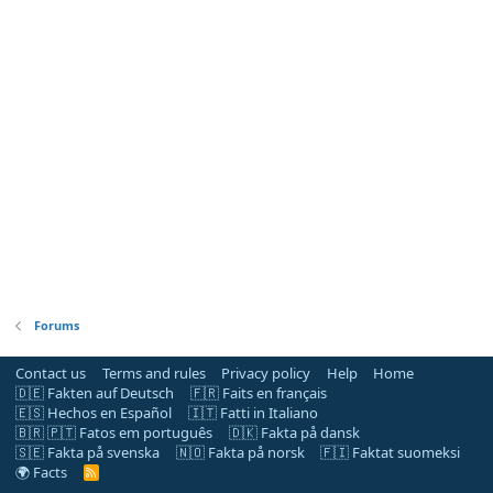
Forums
Contact us
Terms and rules
Privacy policy
Help
Home
🇩🇪 Fakten auf Deutsch
🇫🇷 Faits en français
🇪🇸 Hechos en Español
🇮🇹 Fatti in Italiano
🇧🇷 🇵🇹 Fatos em português
🇩🇰 Fakta på dansk
🇸🇪 Fakta på svenska
🇳🇴 Fakta på norsk
🇫🇮 Faktat suomeksi
🌍 Facts
R
S