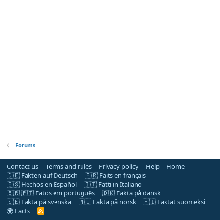
Forums
Contact us
Terms and rules
Privacy policy
Help
Home
🇩🇪 Fakten auf Deutsch
🇫🇷 Faits en français
🇪🇸 Hechos en Español
🇮🇹 Fatti in Italiano
🇧🇷 🇵🇹 Fatos em português
🇩🇰 Fakta på dansk
🇸🇪 Fakta på svenska
🇳🇴 Fakta på norsk
🇫🇮 Faktat suomeksi
🌍 Facts
R
S