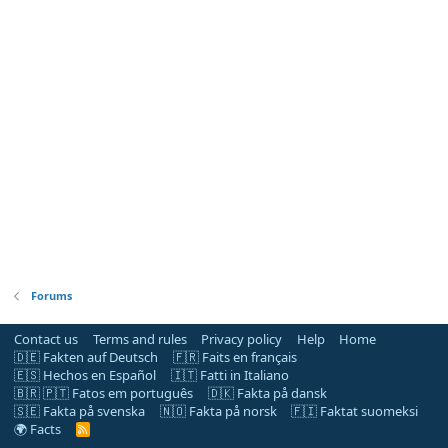
Forums
Contact us
Terms and rules
Privacy policy
Help
Home
🇩🇪 Fakten auf Deutsch
🇫🇷 Faits en français
🇪🇸 Hechos en Español
🇮🇹 Fatti in Italiano
🇧🇷 🇵🇹 Fatos em português
🇩🇰 Fakta på dansk
🇸🇪 Fakta på svenska
🇳🇴 Fakta på norsk
🇫🇮 Faktat suomeksi
🌍 Facts
R
S