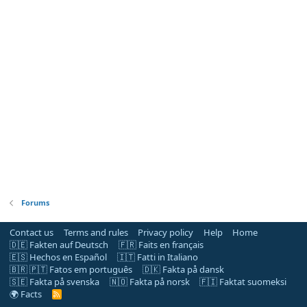
Forums
Contact us
Terms and rules
Privacy policy
Help
Home
🇩🇪 Fakten auf Deutsch
🇫🇷 Faits en français
🇪🇸 Hechos en Español
🇮🇹 Fatti in Italiano
🇧🇷 🇵🇹 Fatos em português
🇩🇰 Fakta på dansk
🇸🇪 Fakta på svenska
🇳🇴 Fakta på norsk
🇫🇮 Faktat suomeksi
🌍 Facts
R
S