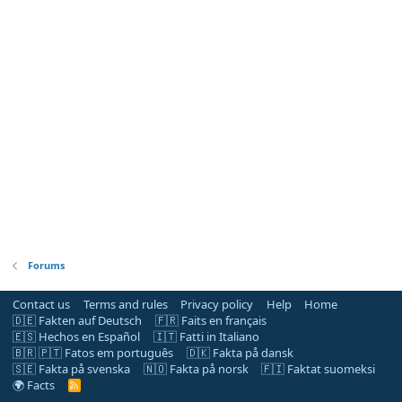
Forums
Contact us
Terms and rules
Privacy policy
Help
Home
🇩🇪 Fakten auf Deutsch
🇫🇷 Faits en français
🇪🇸 Hechos en Español
🇮🇹 Fatti in Italiano
🇧🇷 🇵🇹 Fatos em português
🇩🇰 Fakta på dansk
🇸🇪 Fakta på svenska
🇳🇴 Fakta på norsk
🇫🇮 Faktat suomeksi
🌍 Facts
R
S