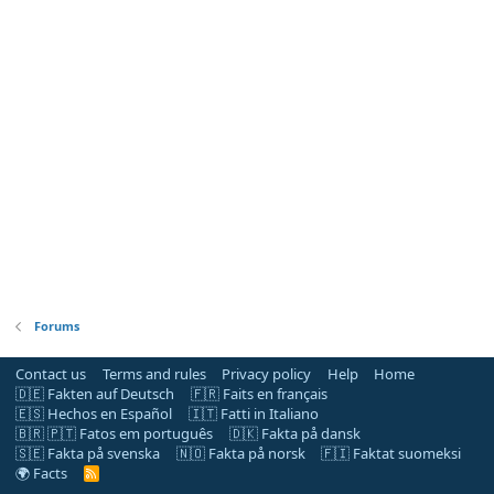
Forums
Contact us
Terms and rules
Privacy policy
Help
Home
🇩🇪 Fakten auf Deutsch
🇫🇷 Faits en français
🇪🇸 Hechos en Español
🇮🇹 Fatti in Italiano
🇧🇷 🇵🇹 Fatos em português
🇩🇰 Fakta på dansk
🇸🇪 Fakta på svenska
🇳🇴 Fakta på norsk
🇫🇮 Faktat suomeksi
🌍 Facts
R
S