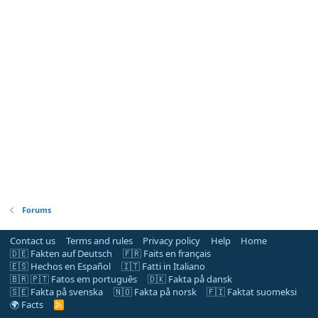
Forums
Contact us
Terms and rules
Privacy policy
Help
Home
🇩🇪 Fakten auf Deutsch
🇫🇷 Faits en français
🇪🇸 Hechos en Español
🇮🇹 Fatti in Italiano
🇧🇷 🇵🇹 Fatos em português
🇩🇰 Fakta på dansk
🇸🇪 Fakta på svenska
🇳🇴 Fakta på norsk
🇫🇮 Faktat suomeksi
🌍 Facts
R
S