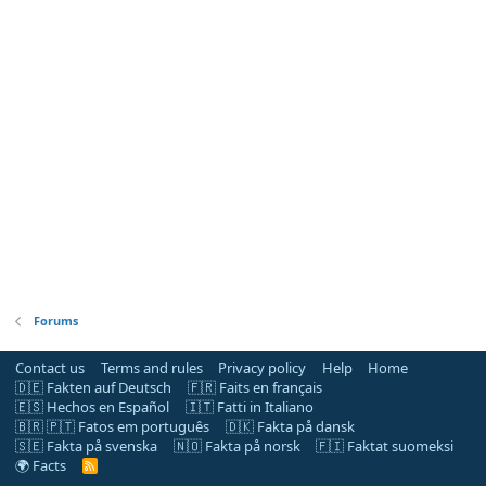
Forums
Contact us
Terms and rules
Privacy policy
Help
Home
🇩🇪 Fakten auf Deutsch
🇫🇷 Faits en français
🇪🇸 Hechos en Español
🇮🇹 Fatti in Italiano
🇧🇷 🇵🇹 Fatos em português
🇩🇰 Fakta på dansk
🇸🇪 Fakta på svenska
🇳🇴 Fakta på norsk
🇫🇮 Faktat suomeksi
🌍 Facts
R
S