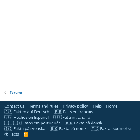
Forums
Contact us
Terms and rules
Privacy policy
Help
Home
🇩🇪 Fakten auf Deutsch
🇫🇷 Faits en français
🇪🇸 Hechos en Español
🇮🇹 Fatti in Italiano
🇧🇷 🇵🇹 Fatos em português
🇩🇰 Fakta på dansk
🇸🇪 Fakta på svenska
🇳🇴 Fakta på norsk
🇫🇮 Faktat suomeksi
🌍 Facts
R
S