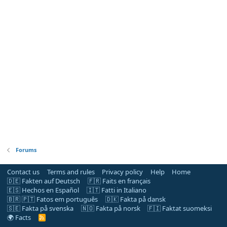
Forums
Contact us
Terms and rules
Privacy policy
Help
Home
🇩🇪 Fakten auf Deutsch
🇫🇷 Faits en français
🇪🇸 Hechos en Español
🇮🇹 Fatti in Italiano
🇧🇷 🇵🇹 Fatos em português
🇩🇰 Fakta på dansk
🇸🇪 Fakta på svenska
🇳🇴 Fakta på norsk
🇫🇮 Faktat suomeksi
🌍 Facts
R
S