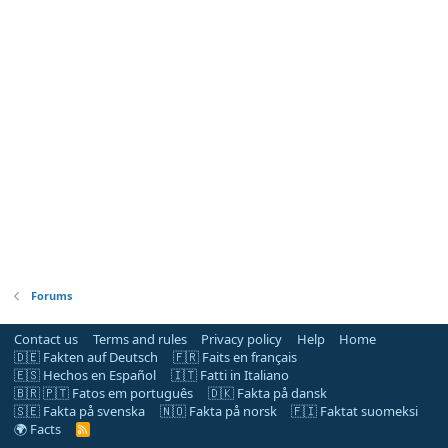
Forums
Contact us
Terms and rules
Privacy policy
Help
Home
🇩🇪 Fakten auf Deutsch
🇫🇷 Faits en français
🇪🇸 Hechos en Español
🇮🇹 Fatti in Italiano
🇧🇷 🇵🇹 Fatos em português
🇩🇰 Fakta på dansk
🇸🇪 Fakta på svenska
🇳🇴 Fakta på norsk
🇫🇮 Faktat suomeksi
🌍 Facts
R
S