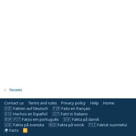
Forums
Contact us
Terms and rules
Privacy policy
Help
Home
🇩🇪 Fakten auf Deutsch
🇫🇷 Faits en français
🇪🇸 Hechos en Español
🇮🇹 Fatti in Italiano
🇧🇷 🇵🇹 Fatos em português
🇩🇰 Fakta på dansk
🇸🇪 Fakta på svenska
🇳🇴 Fakta på norsk
🇫🇮 Faktat suomeksi
🌍 Facts
R
S