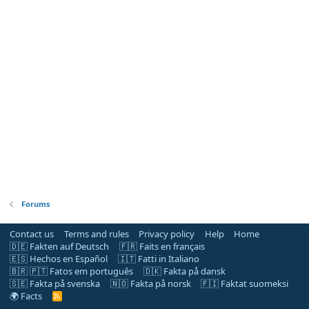
Forums
Contact us
Terms and rules
Privacy policy
Help
Home
🇩🇪 Fakten auf Deutsch
🇫🇷 Faits en français
🇪🇸 Hechos en Español
🇮🇹 Fatti in Italiano
🇧🇷 🇵🇹 Fatos em português
🇩🇰 Fakta på dansk
🇸🇪 Fakta på svenska
🇳🇴 Fakta på norsk
🇫🇮 Faktat suomeksi
🌍 Facts
R
S