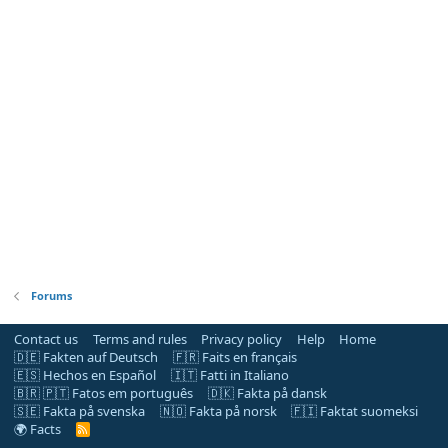
Forums
Contact us
Terms and rules
Privacy policy
Help
Home
🇩🇪 Fakten auf Deutsch
🇫🇷 Faits en français
🇪🇸 Hechos en Español
🇮🇹 Fatti in Italiano
🇧🇷 🇵🇹 Fatos em português
🇩🇰 Fakta på dansk
🇸🇪 Fakta på svenska
🇳🇴 Fakta på norsk
🇫🇮 Faktat suomeksi
🌍 Facts
R
S