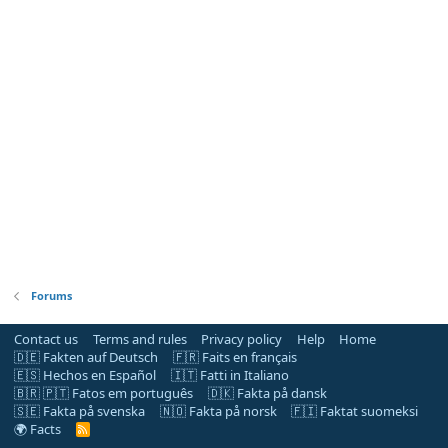
Forums
Contact us
Terms and rules
Privacy policy
Help
Home
🇩🇪 Fakten auf Deutsch
🇫🇷 Faits en français
🇪🇸 Hechos en Español
🇮🇹 Fatti in Italiano
🇧🇷 🇵🇹 Fatos em português
🇩🇰 Fakta på dansk
🇸🇪 Fakta på svenska
🇳🇴 Fakta på norsk
🇫🇮 Faktat suomeksi
🌍 Facts
R
S