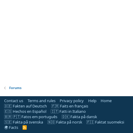
Forums
Contact us
Terms and rules
Privacy policy
Help
Home
🇩🇪 Fakten auf Deutsch
🇫🇷 Faits en français
🇪🇸 Hechos en Español
🇮🇹 Fatti in Italiano
🇧🇷 🇵🇹 Fatos em português
🇩🇰 Fakta på dansk
🇸🇪 Fakta på svenska
🇳🇴 Fakta på norsk
🇫🇮 Faktat suomeksi
🌍 Facts
R
S