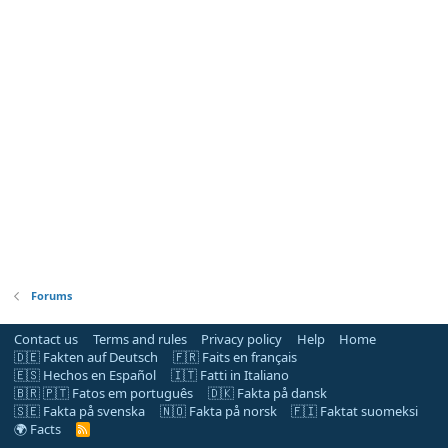
Forums
Contact us
Terms and rules
Privacy policy
Help
Home
🇩🇪 Fakten auf Deutsch
🇫🇷 Faits en français
🇪🇸 Hechos en Español
🇮🇹 Fatti in Italiano
🇧🇷 🇵🇹 Fatos em português
🇩🇰 Fakta på dansk
🇸🇪 Fakta på svenska
🇳🇴 Fakta på norsk
🇫🇮 Faktat suomeksi
🌍 Facts
R
S