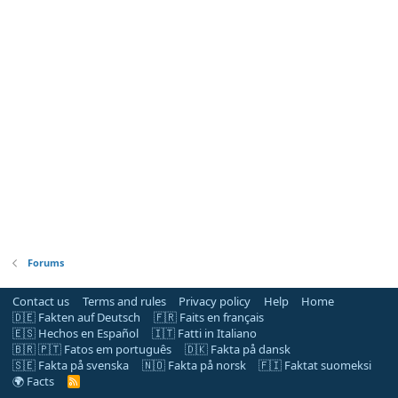
Forums
Contact us
Terms and rules
Privacy policy
Help
Home
🇩🇪 Fakten auf Deutsch
🇫🇷 Faits en français
🇪🇸 Hechos en Español
🇮🇹 Fatti in Italiano
🇧🇷 🇵🇹 Fatos em português
🇩🇰 Fakta på dansk
🇸🇪 Fakta på svenska
🇳🇴 Fakta på norsk
🇫🇮 Faktat suomeksi
🌍 Facts
R
S