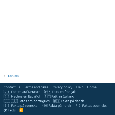
Forums
Contact us
Terms and rules
Privacy policy
Help
Home
🇩🇪 Fakten auf Deutsch
🇫🇷 Faits en français
🇪🇸 Hechos en Español
🇮🇹 Fatti in Italiano
🇧🇷 🇵🇹 Fatos em português
🇩🇰 Fakta på dansk
🇸🇪 Fakta på svenska
🇳🇴 Fakta på norsk
🇫🇮 Faktat suomeksi
🌍 Facts
R
S