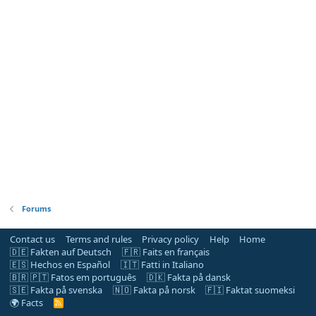
Forums
Contact us
Terms and rules
Privacy policy
Help
Home
🇩🇪 Fakten auf Deutsch
🇫🇷 Faits en français
🇪🇸 Hechos en Español
🇮🇹 Fatti in Italiano
🇧🇷 🇵🇹 Fatos em português
🇩🇰 Fakta på dansk
🇸🇪 Fakta på svenska
🇳🇴 Fakta på norsk
🇫🇮 Faktat suomeksi
🌍 Facts
R
S