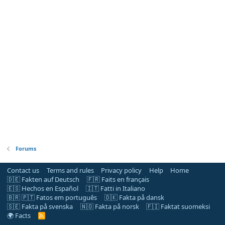
Forums
Contact us
Terms and rules
Privacy policy
Help
Home
🇩🇪 Fakten auf Deutsch
🇫🇷 Faits en français
🇪🇸 Hechos en Español
🇮🇹 Fatti in Italiano
🇧🇷 🇵🇹 Fatos em português
🇩🇰 Fakta på dansk
🇸🇪 Fakta på svenska
🇳🇴 Fakta på norsk
🇫🇮 Faktat suomeksi
🌍 Facts
R
S