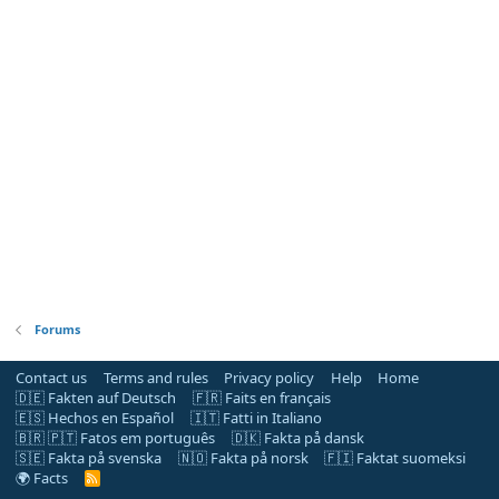
Forums
Contact us
Terms and rules
Privacy policy
Help
Home
🇩🇪 Fakten auf Deutsch
🇫🇷 Faits en français
🇪🇸 Hechos en Español
🇮🇹 Fatti in Italiano
🇧🇷 🇵🇹 Fatos em português
🇩🇰 Fakta på dansk
🇸🇪 Fakta på svenska
🇳🇴 Fakta på norsk
🇫🇮 Faktat suomeksi
🌍 Facts
R
S