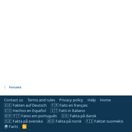
Forums
Contact us
Terms and rules
Privacy policy
Help
Home
🇩🇪 Fakten auf Deutsch
🇫🇷 Faits en français
🇪🇸 Hechos en Español
🇮🇹 Fatti in Italiano
🇧🇷 🇵🇹 Fatos em português
🇩🇰 Fakta på dansk
🇸🇪 Fakta på svenska
🇳🇴 Fakta på norsk
🇫🇮 Faktat suomeksi
🌍 Facts
R
S