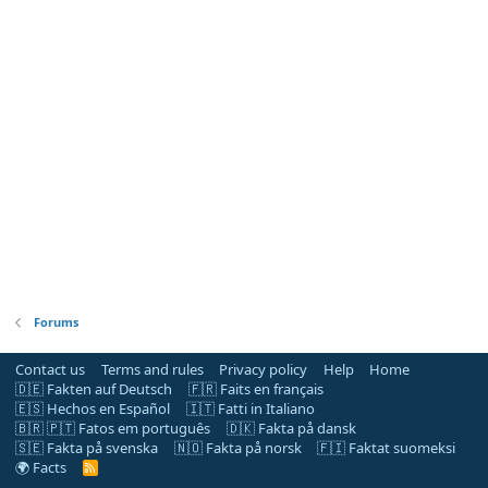
Forums
Contact us
Terms and rules
Privacy policy
Help
Home
🇩🇪 Fakten auf Deutsch
🇫🇷 Faits en français
🇪🇸 Hechos en Español
🇮🇹 Fatti in Italiano
🇧🇷 🇵🇹 Fatos em português
🇩🇰 Fakta på dansk
🇸🇪 Fakta på svenska
🇳🇴 Fakta på norsk
🇫🇮 Faktat suomeksi
🌍 Facts
R
S