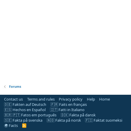
Forums
Contact us
Terms and rules
Privacy policy
Help
Home
🇩🇪 Fakten auf Deutsch
🇫🇷 Faits en français
🇪🇸 Hechos en Español
🇮🇹 Fatti in Italiano
🇧🇷 🇵🇹 Fatos em português
🇩🇰 Fakta på dansk
🇸🇪 Fakta på svenska
🇳🇴 Fakta på norsk
🇫🇮 Faktat suomeksi
🌍 Facts
R
S