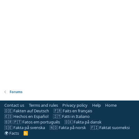
Forums
Contact us
Terms and rules
Privacy policy
Help
Home
🇩🇪 Fakten auf Deutsch
🇫🇷 Faits en français
🇪🇸 Hechos en Español
🇮🇹 Fatti in Italiano
🇧🇷 🇵🇹 Fatos em português
🇩🇰 Fakta på dansk
🇸🇪 Fakta på svenska
🇳🇴 Fakta på norsk
🇫🇮 Faktat suomeksi
🌍 Facts
R
S