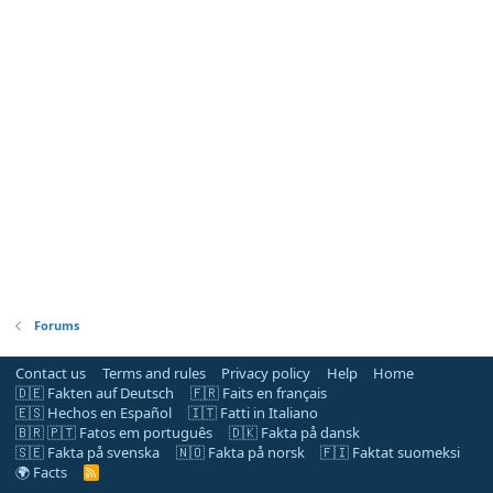
Forums
Contact us
Terms and rules
Privacy policy
Help
Home
🇩🇪 Fakten auf Deutsch
🇫🇷 Faits en français
🇪🇸 Hechos en Español
🇮🇹 Fatti in Italiano
🇧🇷 🇵🇹 Fatos em português
🇩🇰 Fakta på dansk
🇸🇪 Fakta på svenska
🇳🇴 Fakta på norsk
🇫🇮 Faktat suomeksi
🌍 Facts
R
S