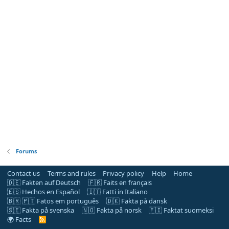
Forums
Contact us
Terms and rules
Privacy policy
Help
Home
🇩🇪 Fakten auf Deutsch
🇫🇷 Faits en français
🇪🇸 Hechos en Español
🇮🇹 Fatti in Italiano
🇧🇷 🇵🇹 Fatos em português
🇩🇰 Fakta på dansk
🇸🇪 Fakta på svenska
🇳🇴 Fakta på norsk
🇫🇮 Faktat suomeksi
🌍 Facts
R
S