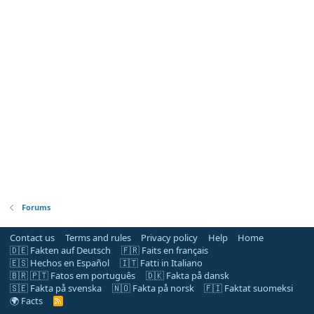
Forums
Contact us
Terms and rules
Privacy policy
Help
Home
🇩🇪 Fakten auf Deutsch
🇫🇷 Faits en français
🇪🇸 Hechos en Español
🇮🇹 Fatti in Italiano
🇧🇷 🇵🇹 Fatos em português
🇩🇰 Fakta på dansk
🇸🇪 Fakta på svenska
🇳🇴 Fakta på norsk
🇫🇮 Faktat suomeksi
🌍 Facts
R
S