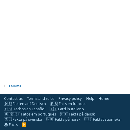
Forums
Contact us
Terms and rules
Privacy policy
Help
Home
🇩🇪 Fakten auf Deutsch
🇫🇷 Faits en français
🇪🇸 Hechos en Español
🇮🇹 Fatti in Italiano
🇧🇷 🇵🇹 Fatos em português
🇩🇰 Fakta på dansk
🇸🇪 Fakta på svenska
🇳🇴 Fakta på norsk
🇫🇮 Faktat suomeksi
🌍 Facts
R
S