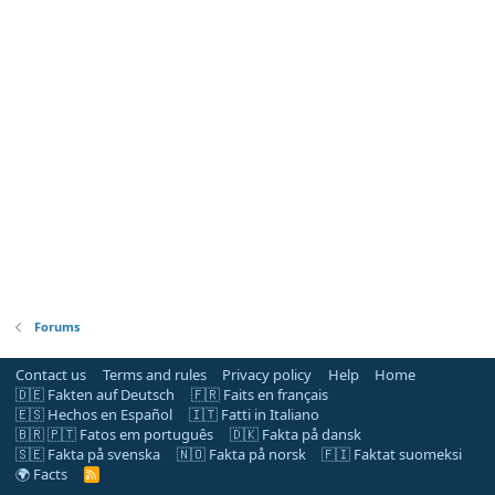
Forums
Contact us
Terms and rules
Privacy policy
Help
Home
🇩🇪 Fakten auf Deutsch
🇫🇷 Faits en français
🇪🇸 Hechos en Español
🇮🇹 Fatti in Italiano
🇧🇷 🇵🇹 Fatos em português
🇩🇰 Fakta på dansk
🇸🇪 Fakta på svenska
🇳🇴 Fakta på norsk
🇫🇮 Faktat suomeksi
🌍 Facts
R
S