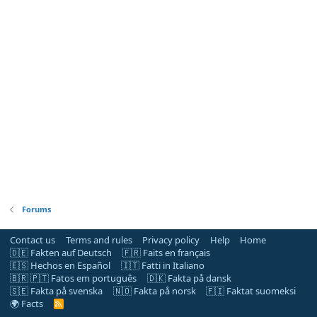
Forums
Contact us
Terms and rules
Privacy policy
Help
Home
🇩🇪 Fakten auf Deutsch
🇫🇷 Faits en français
🇪🇸 Hechos en Español
🇮🇹 Fatti in Italiano
🇧🇷 🇵🇹 Fatos em português
🇩🇰 Fakta på dansk
🇸🇪 Fakta på svenska
🇳🇴 Fakta på norsk
🇫🇮 Faktat suomeksi
🌍 Facts
R
S