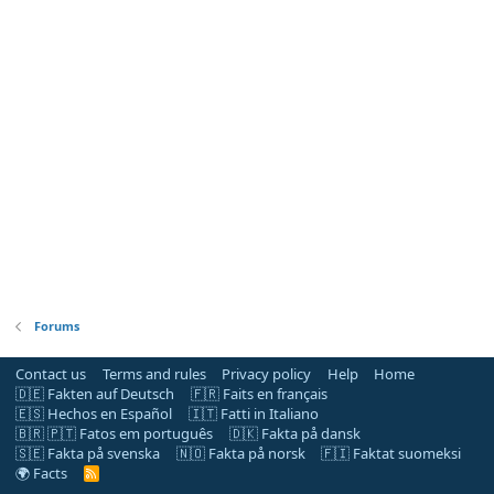
Forums
Contact us
Terms and rules
Privacy policy
Help
Home
🇩🇪 Fakten auf Deutsch
🇫🇷 Faits en français
🇪🇸 Hechos en Español
🇮🇹 Fatti in Italiano
🇧🇷 🇵🇹 Fatos em português
🇩🇰 Fakta på dansk
🇸🇪 Fakta på svenska
🇳🇴 Fakta på norsk
🇫🇮 Faktat suomeksi
🌍 Facts
R
S