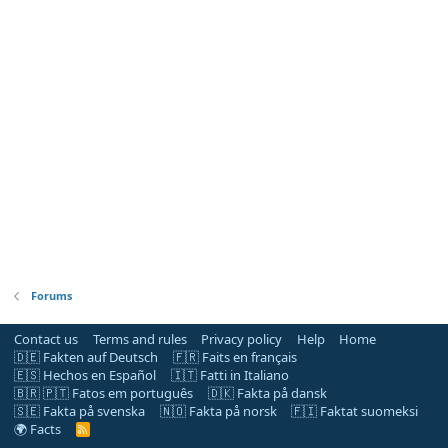
Forums
Contact us
Terms and rules
Privacy policy
Help
Home
🇩🇪 Fakten auf Deutsch
🇫🇷 Faits en français
🇪🇸 Hechos en Español
🇮🇹 Fatti in Italiano
🇧🇷 🇵🇹 Fatos em português
🇩🇰 Fakta på dansk
🇸🇪 Fakta på svenska
🇳🇴 Fakta på norsk
🇫🇮 Faktat suomeksi
🌍 Facts
R
S