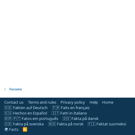
Forums
Contact us
Terms and rules
Privacy policy
Help
Home
🇩🇪 Fakten auf Deutsch
🇫🇷 Faits en français
🇪🇸 Hechos en Español
🇮🇹 Fatti in Italiano
🇧🇷 🇵🇹 Fatos em português
🇩🇰 Fakta på dansk
🇸🇪 Fakta på svenska
🇳🇴 Fakta på norsk
🇫🇮 Faktat suomeksi
🌍 Facts
R
S