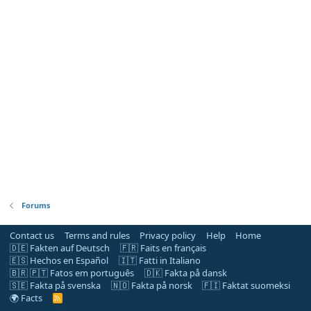
Forums
Contact us
Terms and rules
Privacy policy
Help
Home
🇩🇪 Fakten auf Deutsch
🇫🇷 Faits en français
🇪🇸 Hechos en Español
🇮🇹 Fatti in Italiano
🇧🇷 🇵🇹 Fatos em português
🇩🇰 Fakta på dansk
🇸🇪 Fakta på svenska
🇳🇴 Fakta på norsk
🇫🇮 Faktat suomeksi
🌍 Facts
R
S