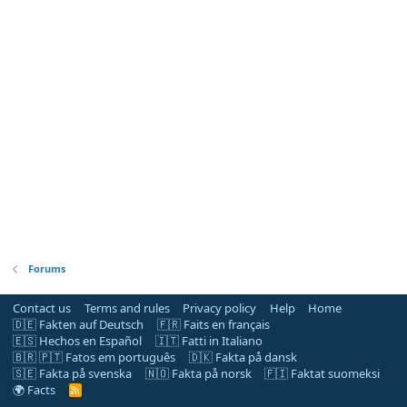
Forums
Contact us
Terms and rules
Privacy policy
Help
Home
🇩🇪 Fakten auf Deutsch
🇫🇷 Faits en français
🇪🇸 Hechos en Español
🇮🇹 Fatti in Italiano
🇧🇷 🇵🇹 Fatos em português
🇩🇰 Fakta på dansk
🇸🇪 Fakta på svenska
🇳🇴 Fakta på norsk
🇫🇮 Faktat suomeksi
🌍 Facts
R
S