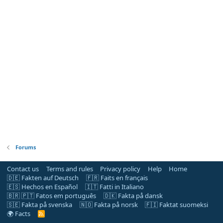
Forums
Contact us
Terms and rules
Privacy policy
Help
Home
🇩🇪 Fakten auf Deutsch
🇫🇷 Faits en français
🇪🇸 Hechos en Español
🇮🇹 Fatti in Italiano
🇧🇷 🇵🇹 Fatos em português
🇩🇰 Fakta på dansk
🇸🇪 Fakta på svenska
🇳🇴 Fakta på norsk
🇫🇮 Faktat suomeksi
🌍 Facts
R
S