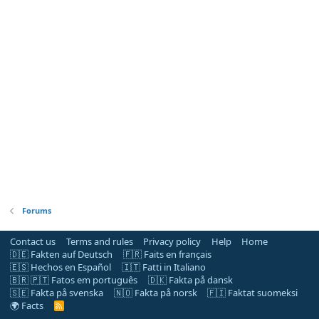
Forums
Contact us
Terms and rules
Privacy policy
Help
Home
🇩🇪 Fakten auf Deutsch
🇫🇷 Faits en français
🇪🇸 Hechos en Español
🇮🇹 Fatti in Italiano
🇧🇷 🇵🇹 Fatos em português
🇩🇰 Fakta på dansk
🇸🇪 Fakta på svenska
🇳🇴 Fakta på norsk
🇫🇮 Faktat suomeksi
🌍 Facts
R
S