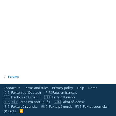
Forums
Contact us
Terms and rules
Privacy policy
Help
Home
🇩🇪 Fakten auf Deutsch
🇫🇷 Faits en français
🇪🇸 Hechos en Español
🇮🇹 Fatti in Italiano
🇧🇷 🇵🇹 Fatos em português
🇩🇰 Fakta på dansk
🇸🇪 Fakta på svenska
🇳🇴 Fakta på norsk
🇫🇮 Faktat suomeksi
🌍 Facts
R
S