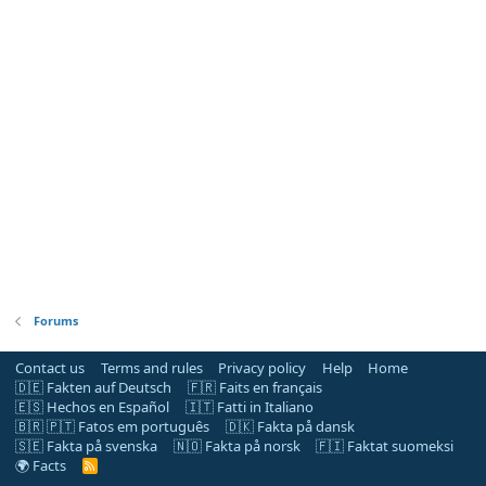
Forums
Contact us
Terms and rules
Privacy policy
Help
Home
🇩🇪 Fakten auf Deutsch
🇫🇷 Faits en français
🇪🇸 Hechos en Español
🇮🇹 Fatti in Italiano
🇧🇷 🇵🇹 Fatos em português
🇩🇰 Fakta på dansk
🇸🇪 Fakta på svenska
🇳🇴 Fakta på norsk
🇫🇮 Faktat suomeksi
🌍 Facts
R
S