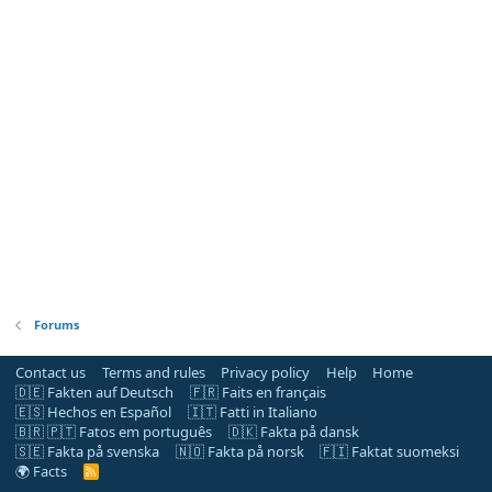
Forums
Contact us
Terms and rules
Privacy policy
Help
Home
🇩🇪 Fakten auf Deutsch
🇫🇷 Faits en français
🇪🇸 Hechos en Español
🇮🇹 Fatti in Italiano
🇧🇷 🇵🇹 Fatos em português
🇩🇰 Fakta på dansk
🇸🇪 Fakta på svenska
🇳🇴 Fakta på norsk
🇫🇮 Faktat suomeksi
🌍 Facts
R
S