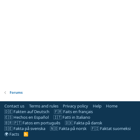
Forums
Contact us
Terms and rules
Privacy policy
Help
Home
🇩🇪 Fakten auf Deutsch
🇫🇷 Faits en français
🇪🇸 Hechos en Español
🇮🇹 Fatti in Italiano
🇧🇷 🇵🇹 Fatos em português
🇩🇰 Fakta på dansk
🇸🇪 Fakta på svenska
🇳🇴 Fakta på norsk
🇫🇮 Faktat suomeksi
🌍 Facts
R
S