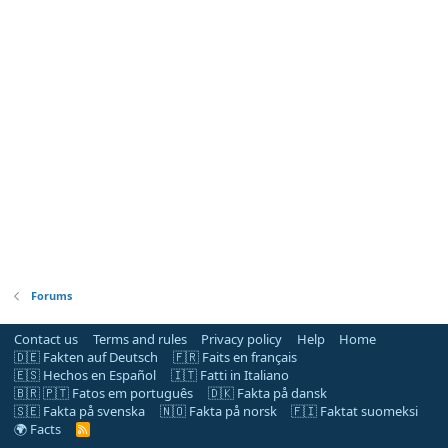
Forums
Contact us
Terms and rules
Privacy policy
Help
Home
🇩🇪 Fakten auf Deutsch
🇫🇷 Faits en français
🇪🇸 Hechos en Español
🇮🇹 Fatti in Italiano
🇧🇷 🇵🇹 Fatos em português
🇩🇰 Fakta på dansk
🇸🇪 Fakta på svenska
🇳🇴 Fakta på norsk
🇫🇮 Faktat suomeksi
🌍 Facts
R
S