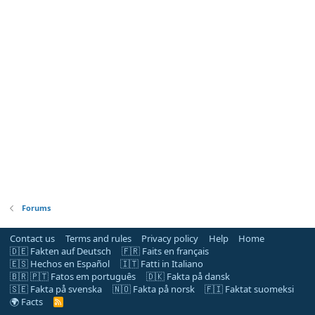
Forums
Contact us
Terms and rules
Privacy policy
Help
Home
🇩🇪 Fakten auf Deutsch
🇫🇷 Faits en français
🇪🇸 Hechos en Español
🇮🇹 Fatti in Italiano
🇧🇷 🇵🇹 Fatos em português
🇩🇰 Fakta på dansk
🇸🇪 Fakta på svenska
🇳🇴 Fakta på norsk
🇫🇮 Faktat suomeksi
🌍 Facts
R
S