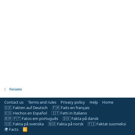
Forums
Contact us
Terms and rules
Privacy policy
Help
Home
🇩🇪 Fakten auf Deutsch
🇫🇷 Faits en français
🇪🇸 Hechos en Español
🇮🇹 Fatti in Italiano
🇧🇷 🇵🇹 Fatos em português
🇩🇰 Fakta på dansk
🇸🇪 Fakta på svenska
🇳🇴 Fakta på norsk
🇫🇮 Faktat suomeksi
🌍 Facts
R
S