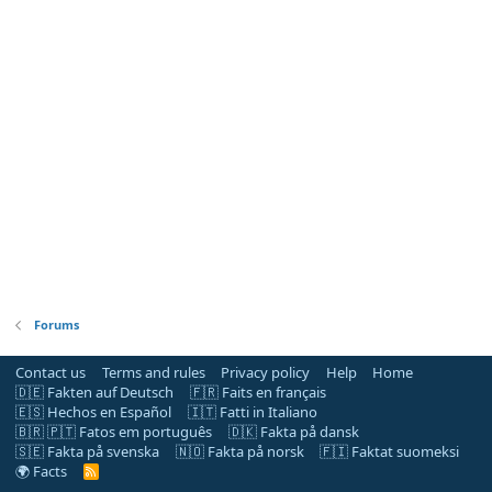
Forums
Contact us
Terms and rules
Privacy policy
Help
Home
🇩🇪 Fakten auf Deutsch
🇫🇷 Faits en français
🇪🇸 Hechos en Español
🇮🇹 Fatti in Italiano
🇧🇷 🇵🇹 Fatos em português
🇩🇰 Fakta på dansk
🇸🇪 Fakta på svenska
🇳🇴 Fakta på norsk
🇫🇮 Faktat suomeksi
🌍 Facts
R
S