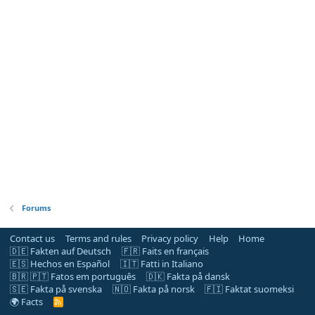
Forums
Contact us
Terms and rules
Privacy policy
Help
Home
🇩🇪 Fakten auf Deutsch
🇫🇷 Faits en français
🇪🇸 Hechos en Español
🇮🇹 Fatti in Italiano
🇧🇷 🇵🇹 Fatos em português
🇩🇰 Fakta på dansk
🇸🇪 Fakta på svenska
🇳🇴 Fakta på norsk
🇫🇮 Faktat suomeksi
🌍 Facts
R
S