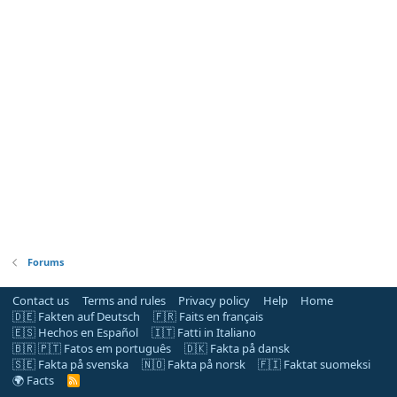
Forums
Contact us
Terms and rules
Privacy policy
Help
Home
🇩🇪 Fakten auf Deutsch
🇫🇷 Faits en français
🇪🇸 Hechos en Español
🇮🇹 Fatti in Italiano
🇧🇷 🇵🇹 Fatos em português
🇩🇰 Fakta på dansk
🇸🇪 Fakta på svenska
🇳🇴 Fakta på norsk
🇫🇮 Faktat suomeksi
🌍 Facts
R
S